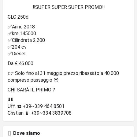
‼️SUPER SUPER SUPER PROMO‼️
GLC 250d
✅Anno 2018
✅km 145000
✅Cilindrata 2.200
✅204 cv
✅Diesel
Da € 46.000
👉 Solo fino al 31 maggio prezzo ribassato a 40.000
compreso passaggio 😎
CHI SARÀ IL PRIMO ?
⬇️⬇️
Uff. ☎️ +39~339 464 8501
Cristian 📱 +39~334 3839708
Dove siamo