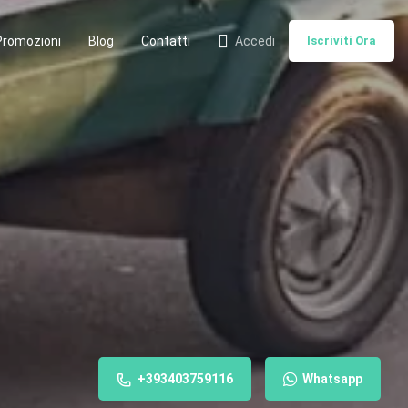
Promozioni
Blog
Contatti
Accedi
Iscriviti Ora
+393403759116
Whatsapp