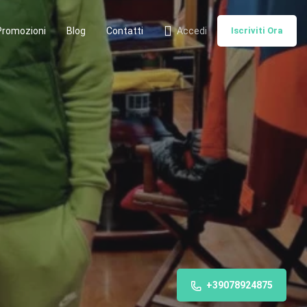
Promozioni
Blog
Contatti
Accedi
Iscriviti Ora
+39078924875