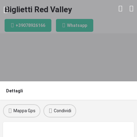
Biglietti Red Valley
+39078926166
Whatsapp
Dettagli
Mappa Gps
Condividi