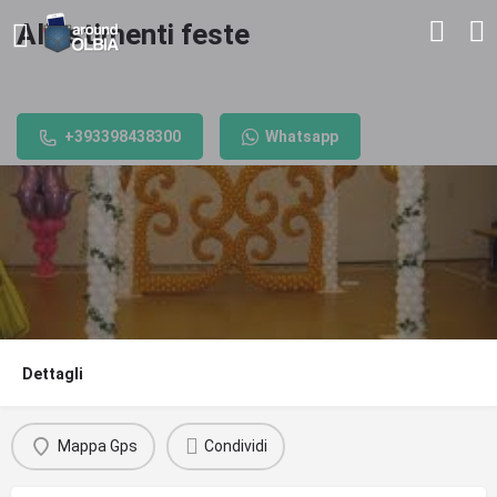
Allestimenti feste
Promo valida fino al
31/12/2021
+393398438300
Whatsapp
Dettagli
Mappa Gps
Condividi