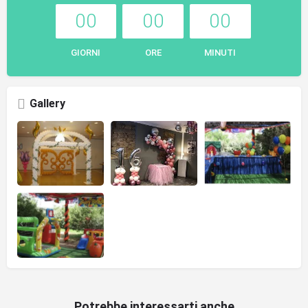
00
00
00
GIORNI
ORE
MINUTI
Gallery
Potrebbe interessarti anche