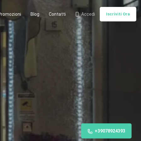
Promozioni
Blog
Contatti
Accedi
Iscriviti Ora
+39078924393