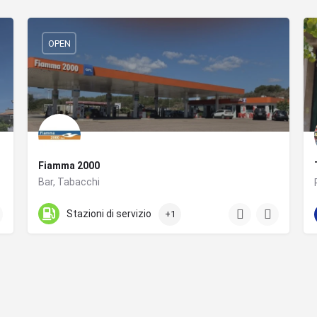
OPEN
Fiamma 2000
Bar, Tabacchi
+393483009821
SS125 km 313.129
Stazioni di servizio
+1