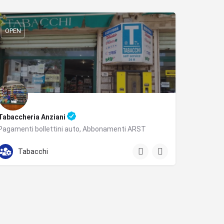
OPEN
Tabaccheria Anziani
Pagamenti bollettini auto, Abbonamenti ARST
+393479376281
Viale Aldo Moro
Tabacchi