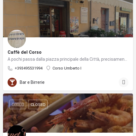
Caffè del Corso
A pochi passa dalla piazza principale della Città, precisamente in Corso Umberto al n. 149, si trova il BAR…
+393495531994
Corso Umberto I
Bar e Birrerie
CLOSED