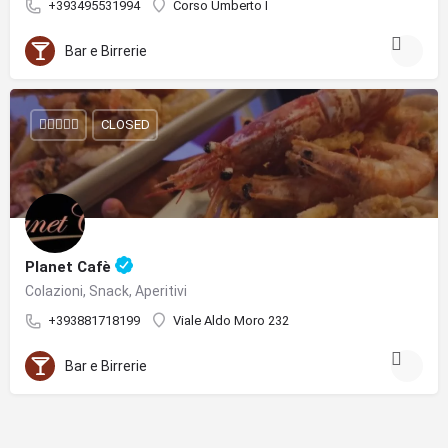
+393495531994
Corso Umberto I
Bar e Birrerie
CLOSED
Planet Cafè
Colazioni, Snack, Aperitivi
+393881718199
Viale Aldo Moro 232
Bar e Birrerie