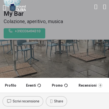
My Bar
Colazione, aperitivo, musica
+393336494310
Profilo
Eventi
Promo
Recensioni
0
Scrivi recensione
Share