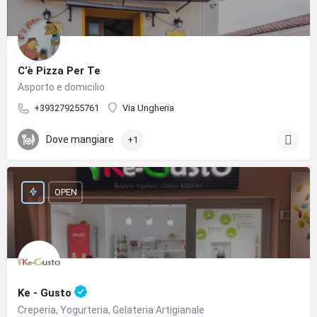
C’è Pizza Per Te
Asporto e domicilio
+393279255761
Via Ungheria
Dove mangiare
+1
OPEN
Ke - Gusto
Creperia, Yogurteria, Gelateria Artigianale