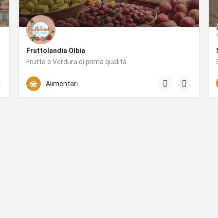
Fruttolandia Olbia
Frutta e Verdura di prima qualità
+393476646770
Viale Aldo Moro 111
Alimentari