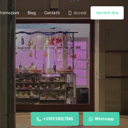
Promozioni
Blog
Contatti
Accedi
Iscriviti Ora
+393518027845
Whatsapp