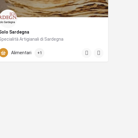
Solo Sardegna
Specialità Artigianali di Sardegna
+393349410225
Via Emanuela Loi
Alimentari
+1