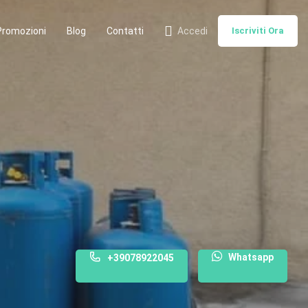
Promozioni
Blog
Contatti
Accedi
Iscriviti Ora
Whatsapp
+39078922045