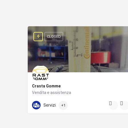
CLOSED
Crasta Gomme
Vendita e assistenza
+393662237837
Via Pinturicchio
Servizi
+1