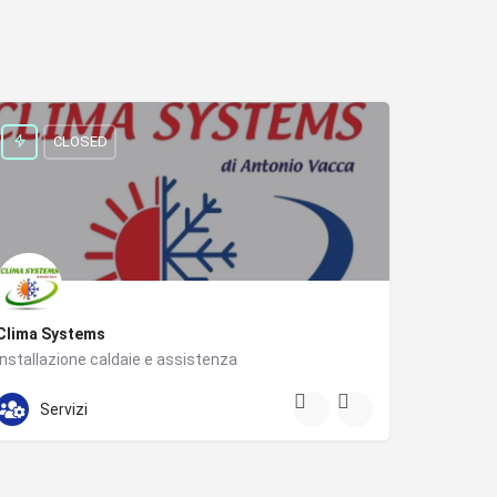
CLOSED
Clima Systems
Installazione caldaie e assistenza
392 015 3151
Via Zandonai
Servizi