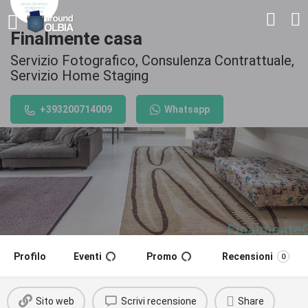
Finalmente casa
Servizio Fotografico, Consulenza Contrattuale,
Servizio Home Staging
+393200714009
Whatsapp
Profilo
Eventi
Promo
Recensioni
0
Sito web
Scrivi recensione
Share