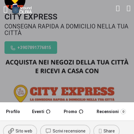
CITY EXPRESS
CONSEGNA RAPIDA A DOMICILIO NELLA TUA
CITTÀ
+3907891776815
Profilo
Eventi
Promo
Recensioni
0
Sito web
Scrivi recensione
Share