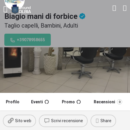
Biagio mani di forbice
Taglio capelli, Bambini, Adulti
+39078958655
Profilo
Eventi
Promo
Recensioni
0
Sito web
Scrivi recensione
Share