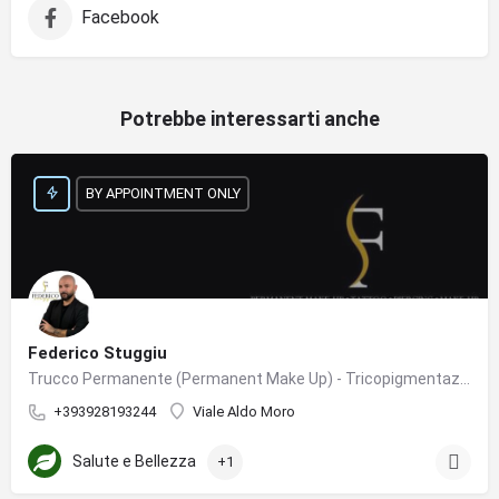
Facebook
Potrebbe interessarti anche
BY APPOINTMENT ONLY
Federico Stuggiu
Trucco Permanente (Permanent Make Up) - Tricopigmentazione - Supreme Master Maison Academy - Tattoo & Piercing - Servizio Make Up - Make Up Sposa
+393928193244
Viale Aldo Moro
Salute e Bellezza
+1